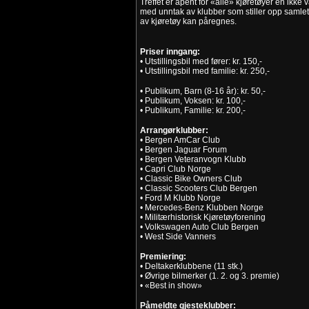
Treffet er åpent for «alle» kjøretøyer en ikk
med unntak av klubber som stiller opp samlet.
av kjøretøy kan påregnes.
Priser inngang:
• Utstillingsbil med fører: kr. 150,-
• Utstillingsbil med familie: kr. 250,-
• Publikum, Barn (8-16 år): kr. 50,-
• Publikum, Voksen: kr. 100,-
• Publikum, Familie: kr. 200,-
Arrangørklubber:
• Bergen AmCar Club
• Bergen Jaguar Forum
• Bergen Veteranvogn Klubb
• Capri Club Norge
• Classic Bike Owners Club
• Classic Scooters Club Bergen
• Ford M Klubb Norge
• Mercedes-Benz Klubben Norge
• Militærhistorisk Kjøretøyforening
• Volkswagen Auto Club Bergen
• West Side Vanners
Premiering:
• Deltakerklubbene (11 stk.)
• Øvrige bilmerker (1. 2. og 3. premie)
• «Best in show»
Påmeldte gjesteklubber: