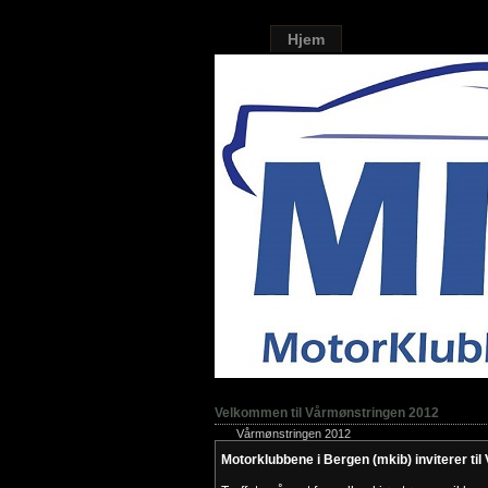
Hjem
Velkommen til Vårmønstringen 2012
Vårmønstringen 2012
Motorklubbene i Bergen (mkib) inviterer ti