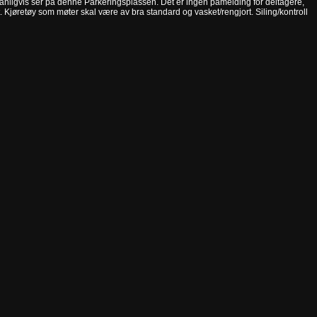
e vanligvis ser på denne Parkeringsplassen. Det er ingen påmelding for deltagere,
 Kjøretøy som møter skal være av bra standard og vasket/rengjort. Siling/kontroll