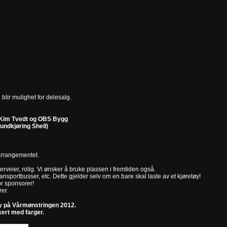
 blir mulighet for delesalg.
d Kim Tvedt og OBS Bygg
undkjøring Shell)
arrangementet.
eierveier, rolig. Vi ønsker å bruke plassen i fremtiden også.
ransportbusser, etc. Dette gjelder selv om en bare skal laste av et kjøretøy!
or sponsorer!
rer.
øy på Vårmønstringen 2012.
ert med farger.