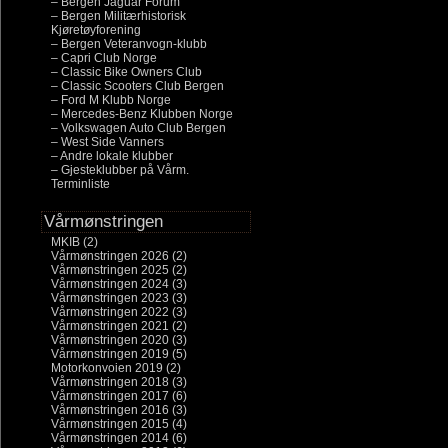
– Bergen Jaguar Forum
– Bergen Militærhistorisk
Kjøretøyforening
– Bergen Veteranvogn-klubb
– Capri Club Norge
– Classic Bike Owners Club
– Classic Scooters Club Bergen
– Ford M Klubb Norge
– Mercedes-Benz Klubben Norge
– Volkswagen Auto Club Bergen
– West Side Vanners
– Andre lokale klubber
– Gjesteklubber på Vårm.
Terminliste
Vårmønstringen
MKIB
(2)
Vårmønstringen 2026
(2)
Vårmønstringen 2025
(2)
Vårmønstringen 2024
(3)
Vårmønstringen 2023
(3)
Vårmønstringen 2022
(3)
Vårmønstringen 2021
(2)
Vårmønstringen 2020
(3)
Vårmønstringen 2019
(5)
Motorkonvoien 2019
(2)
Vårmønstringen 2018
(3)
Vårmønstringen 2017
(6)
Vårmønstringen 2016
(3)
Vårmønstringen 2015
(4)
Vårmønstringen 2014
(6)