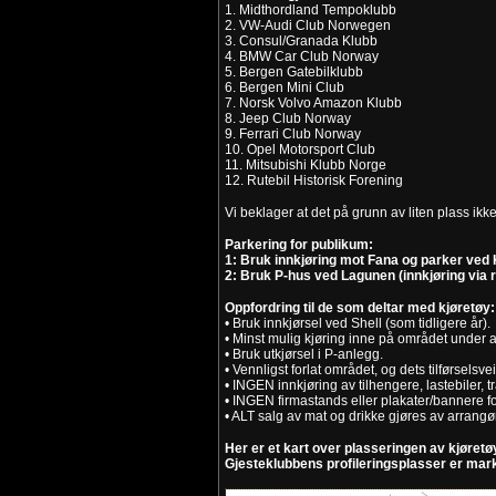
1. Midthordland Tempoklubb
2. VW-Audi Club Norwegen
3. Consul/Granada Klubb
4. BMW Car Club Norway
5. Bergen Gatebilklubb
6. Bergen Mini Club
7. Norsk Volvo Amazon Klubb
8. Jeep Club Norway
9. Ferrari Club Norway
10. Opel Motorsport Club
11. Mitsubishi Klubb Norge
12. Rutebil Historisk Forening
Vi beklager at det på grunn av liten plass ikke
Parkering for publikum:
1: Bruk innkjøring mot Fana og parker ve
2: Bruk P-hus ved Lagunen (innkjøring via r
Oppfordring til de som deltar med kjøretøy:
• Bruk innkjørsel ved Shell (som tidligere år).
• Minst mulig kjøring inne på området under 
• Bruk utkjørsel i P-anlegg.
• Vennligst forlat området, og dets tilførselsv
• INGEN innkjøring av tilhengere, lastebiler, t
• INGEN firmastands eller plakater/bannere f
• ALT salg av mat og drikke gjøres av arrangø
Her er et kart over plasseringen av kjøret
Gjesteklubbens profileringsplasser er mark