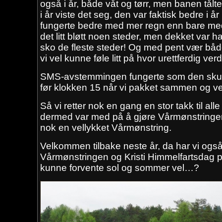
også i år, både våt og tørr, men banen tål
i år viste det seg, den var faktisk bedre i 
fungerte bedre med mer regn enn bare med
det litt bløtt noen steder, men dekket var h
sko de fleste steder! Og med pent vær bå
vi vel kunne føle litt på hvor urettferdig v
SMS-avstemmingen fungerte som den skulle 
før klokken 15 når vi pakket sammen og v
Så vi retter nok en gang en stor takk til al
dermed var med på å gjøre Vårmønstringen
nok en vellykket Vårmønstring.
Velkommen tilbake neste år, da har vi også 
Vårmønstringen og Kristi Himmelfartsdag p
kunne forvente sol og sommer vel…?