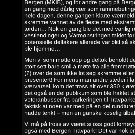
Bergen (MKIB), og for andre gang på Berg
en gang med dårlig vær som rammebetingelser
hele dagen, denne gangen klarte værmeld
skremme vannet av de fleste med ekstremv
torden… Nok en gang ble det med vanlig re
vestlendinger og Vårmønstringen taklet fø
potensielle deltakere allerede var blitt så 
ble hjemme…
Men vi som møtte opp og deltok beholdt de
stort sett bare smil å møte fra alle fremmøtte
(?) over de som ikke lot seg skremme eller 
presentert! For mens man andre steder i la
værvarsel, kom det tross alt over 350 kjø
det også en del publikum som ble fraktet
veteranbusser fra parkeringen til Travparke
faktisk at noen var med på en del rundturer
hadde tenkt – men en ganske koselig tilb
Vi må på tross av været si oss godt forn
også med Bergen Travpark! Det var nok en 